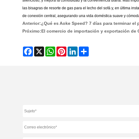
silencioso, y mejora la comodidad y la conveniencia diaria. Más impo
las bisagras de resorte de gas para el lecho del sofá y, en última in
de conexión central, asegurando una vida doméstica suave y cómod
Anterior:
¿Qué es Aoke Speed? 7 días para terminar el 
Próximo:
El comercio de importación y exportación de 
Facebook
X
WhatsApp
Pinterest
LinkedIn
Share