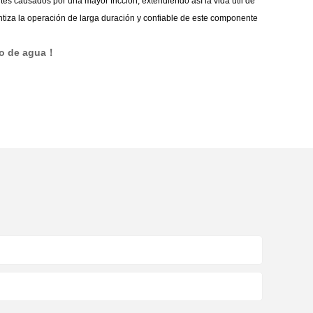
es causados por una mayor fricción, extendiendo así la vida útil de
rantiza la operación de larga duración y confiable de este componente
nto de agua！