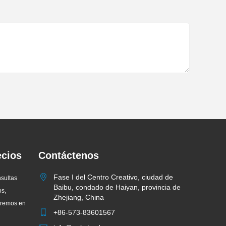
ecios
Contáctenos
Fase I del Centro Creativo, ciudad de
nsultas
Baibu, condado de Haiyan, provincia de
os,
Zhejiang, China
dremos en
+86-573-83601567