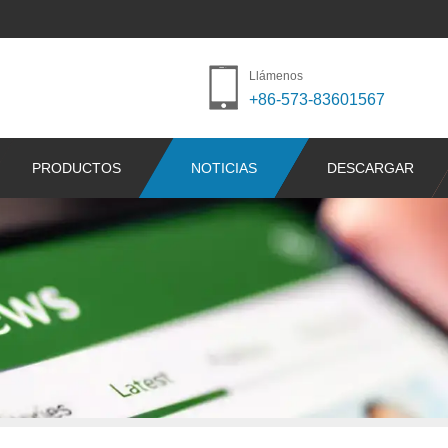
Llámenos
+86-573-83601567
PRODUCTOS
NOTICIAS
DESCARGAR