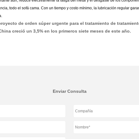
rtante aún, reduce efectivamente la fatiga del metal y el desgaste de los component
stancia, todo el sofá cama. Con un tiempo y costo mínimo, la lubricación regular ga
a.
proyecto de orden súper urgente para el tratamiento de tratamie
China creció un 3,5% en los primeros siete meses de este año.
Enviar Consulta